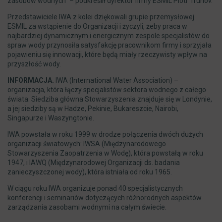
zasobów wodnych” – podkreślił dyrektor firmy ESMIL Piotr Trunov.
Przedstawiciele IWA z kolei dziękowali grupie przemysłowej
ESMIL za wstąpienie do Organizacji i życzyli, żeby praca w
najbardziej dynamicznym i energicznym zespole specjalistów do
spraw wody przynosiła satysfakcję pracownikom firmy i sprzyjała
pojawieniu się innowacji, które będą miały rzeczywisty wpływ na
przyszłość wody.
INFORMACJA.
IWA (International Water Association) –
organizacja, która łączy specjalistów sektora wodnego z całego
świata. Siedziba główna Stowarzyszenia znajduje się w Londynie,
a jej siedziby są w Hadze, Pekinie, Bukareszcie, Nairobi,
Singapurze i Waszyngtonie.
IWA powstała w roku 1999 w drodze połączenia dwóch dużych
organizacji światowych: IWSA (Międzynarodowego
Stowarzyszenia Zaopatrzenia w Wodę), która powstałą w roku
1947, i IAWQ (Międzynarodowej Organizacji ds. badania
zanieczyszczonej wody), która istniała od roku 1965.
W ciągu roku IWA organizuje ponad 40 specjalistycznych
konferencji i seminariów dotyczących różnorodnych aspektów
zarządzania zasobami wodnymi na całym świecie.