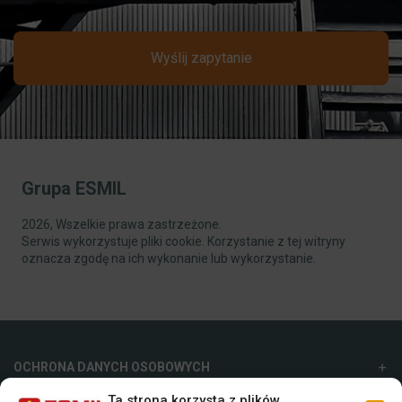
Wyślij zapytanie
Grupa ESMIL
2026, Wszelkie prawa zastrzeżone.
Serwis wykorzystuje pliki cookie. Korzystanie z tej witryny
oznacza zgodę na ich wykonanie lub wykorzystanie.
OCHRONA DANYCH OSOBOWYCH
Ta strona korzysta z plików