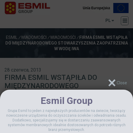
PL
ESMIL
/
WIADOMOŚCI
/
WIADOMOŚCI
/
FIRMA ESMIL WSTĄPIŁA
DO MIĘDZYNARODOWEGO STOWARZYSZENIA ZAOPATRZENIA
W WODĘ IWA
28 czerwca, 2013
FIRMA ESMIL WSTĄPIŁA DO
MIĘDZYNARODOWEGO
STOWARZYSZENIA ZAOPATRZENIA W
Esmil Group
WODĘ IWA
Grupa Esmil to jeden z największych producentów na świecie, tworzący
nowoczesne urządzenia do oczyszczania ścieków i odwadniania osadu.
Dodatkowo, specjalizujemy się w dostarczaniu zaawansowanych
systemów membranowych idealnie dostosowanych do potrzeb różnych
branż przemysłowych.