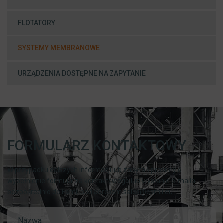
FLOTATORY
SYSTEMY MEMBRANOWE
URZĄDZENIA DOSTĘPNE NA ZAPYTANIE
FORMULARZ KONTAKTOWY
W przypadku dalszych informacji lub zapytań prosimy o
wypełnienie formularza kontaktowego lub wysłanie e-maila
bezpośrednio do Esmil pod adresem sales@esmil.eu