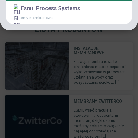
Esmil Process Systems
Systemy membranowe.
LISTA PRODUKTÓW
INSTALACJE
MEMBRANOWE
Filtracja membranowa to
ciśnieniowa metoda separacji
wykorzystywana w procesach
uzdatniania wody oraz
oczyszczania ścieków. [...]
MEMBRANY ZWITTERCO
ESMIL współpracuje z
czołowymi producentami
membran, dzięki czemu
możemy dobrać rozwiązanie
najlepiej odpowiadające
właściwościom [...]