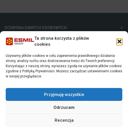
OCHRONA DANYCH OSOBOWYCH
Ta strona korzysta z plików
ESMIL GROUP
cookies
Używamy plików cookies w celu zapewnienia prawidłowego działania
ESMIL SP. Z O.O.
strony, analizy ruchu oraz dostosowania treści do Twoich preferencji.
Korzystając z naszej strony, wyrażasz zgodę na używanie plików cookies
ul. Strefowa 9, 19-300, Ełk, Polska
zgodnie z Polityką Prywatności. Możesz zarządzać ustawieniami cookies
+48 87 620 06 02
w swojej przeglądarce.
sales@esmil.eu
Przyjmuję wszystkie
Odrzucam
Recenzja