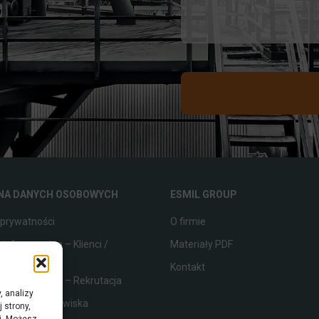
NA DANYCH OSOBOWYCH
ESMIL GROUP
 prywatności
O firmie
 informacyjna – Klienci /
Materiały PDF
cy
Kontakt
 informacyjna – Rekrutacja
, analizy
 jakości i środowiska
 strony,