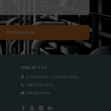
Wyślij zapytanie
ESMIL SP. Z O.O.
ul. Strefowa 9, 19-300, Ełk, Polska
+48 87 620 06 02
sales@esmil.eu