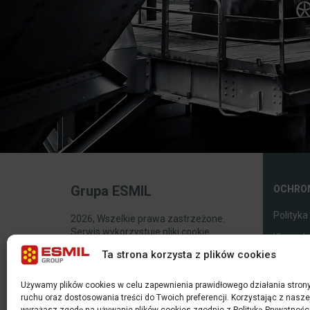
Grupa ESMIL
OCHRO
Polityka
2026, Wszelkie prawa zastrzeżone.
Serwis wykorzystuje pliki cookie.
Klauzula
Korzystanie z tej witryny oznacza zgodę
Dostaw
Ta strona korzysta z plików cookies
na ich wykonanie lub wykorzystanie.
Klauzula
Używamy plików cookies w celu zapewnienia prawidłowego działania strony
Polityka
ruchu oraz dostosowania treści do Twoich preferencji. Korzystając z naszej