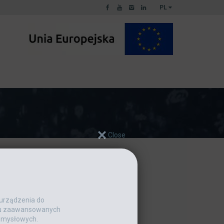
PL
o tak szybko, jak to możliwe!
 urządzenia do
niu zaawansowanych
emysłowych.