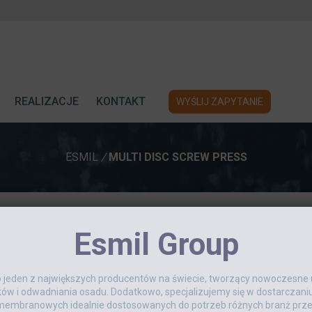
REALIZACJE
KONTAKT
WYŚLIJ ZAPYTANIE
ESMIL
/
MULTI DISC SCREW PRESS
Esmil Group
Nasz zespół już dostać raport o tym błędzie i naprawi g
Z góry dzięki!
o jeden z największych producentów na świecie, tworzący nowoczesne
ków i odwadniania osadu. Dodatkowo, specjalizujemy się w dostarcza
embranowych idealnie dostosowanych do potrzeb różnych branż prz