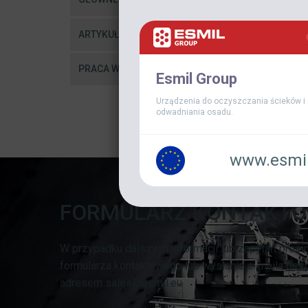
ARTYKUŁY
PRACA W ESMIL
Esmil Group
Urządzenia do oczyszczania ścieków i
odwadniania osadu.
www.esmil
FORMULARZ KONTAKT
W przypadku dalszych informacji lub zapytań prosi
formularza kontaktowego lub wysłanie e-maila bez
adresem sales@esmil.eu