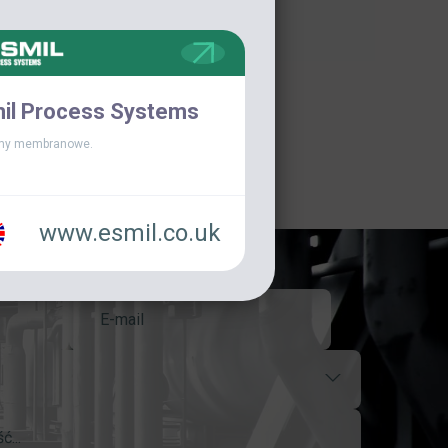
il Process Systems
my membranowe.
www.esmil.co.uk