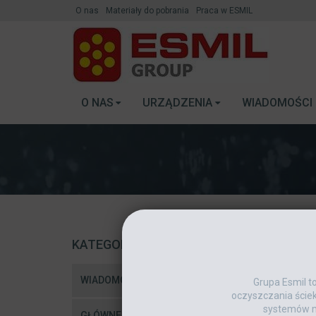
O nas
Materiały do pobrania
Praca w ESMIL
O NAS
URZĄDZENIA
WIADOMOŚCI
KATEGORIE
WIADOMOŚCI
Grupa Esmil t
oczyszczania ście
systemów m
GŁÓWNE