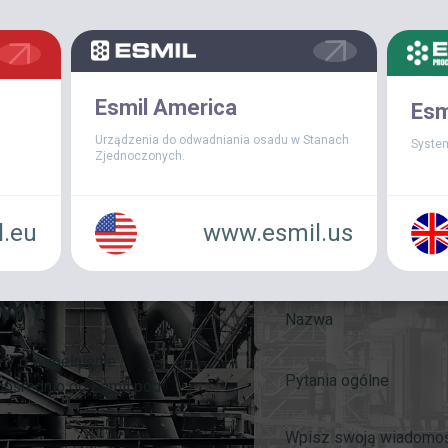
Esmil America
Esm
Urządzenia do odwadniania osadu w Stanach
Syste
Zjednoczonych.
.eu
www.esmil.us
OWY
my o wypełnienie
Pytania ogólne
pośrednio do Esmil pod