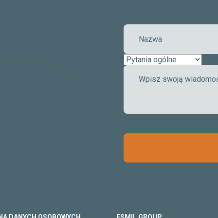
OWY
my o wypełnienie
pośrednio do Esmil pod
NA DANYCH OSOBOWYCH
ESMIL GROUP