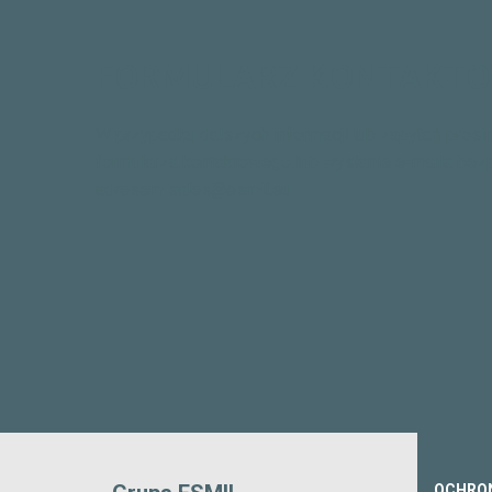
FORMULARZ KONTAKT
W przypadku dalszych informacji lub zapytań prosi
formularza kontaktowego lub wysłanie e-maila bez
adresem sales@esmil.eu
OCHRO