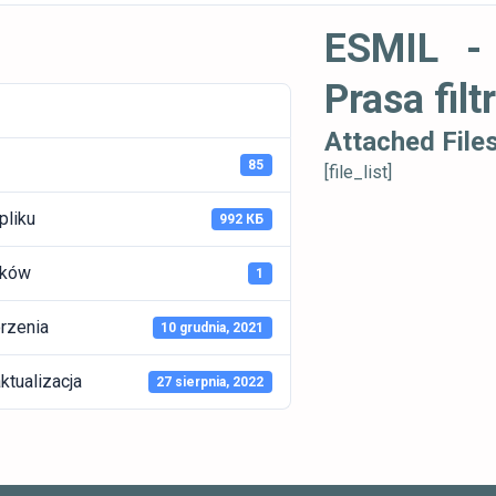
ESMIL - 
Prasa fil
Attached File
85
[file_list]
pliku
992 КБ
ików
1
rzenia
10 grudnia, 2021
ktualizacja
27 sierpnia, 2022