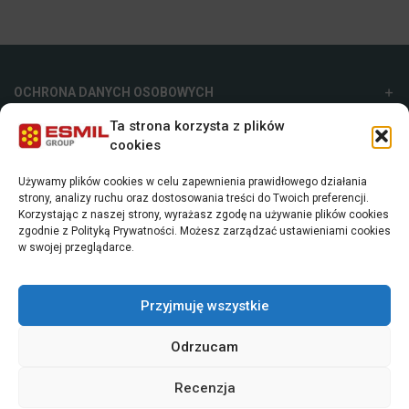
OCHRONA DANYCH OSOBOWYCH
Ta strona korzysta z plików
ESMIL GROUP
cookies
Używamy plików cookies w celu zapewnienia prawidłowego działania
ESMIL SP. Z O.O.
strony, analizy ruchu oraz dostosowania treści do Twoich preferencji.
Korzystając z naszej strony, wyrażasz zgodę na używanie plików cookies
ul. Strefowa 9, 19-300, Ełk, Polska
zgodnie z Polityką Prywatności. Możesz zarządzać ustawieniami cookies
+48 87 620 06 02
w swojej przeglądarce.
sales@esmil.eu
Przyjmuję wszystkie
Odrzucam
Recenzja